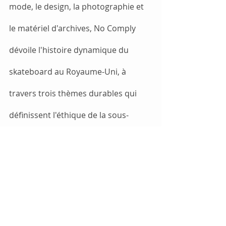
mode, le design, la photographie et 
le matériel d'archives, No Comply 
dévoile l'histoire dynamique du 
skateboard au Royaume-Uni, à 
travers trois thèmes durables qui 
définissent l'éthique de la sous-
culture : la ville comme terrain de 
jeu, les communautés de skateboard 
et la culture DIY.
On réserve ici: 