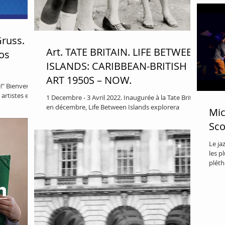
Gruss.
Art. TATE BRITAIN. LIFE BETWEEN
vos
ISLANDS: CARIBBEAN-BRITISH
ART 1950S – NOW.
le!" Bienvenue
artistes et 50
1 Decembre - 3 Avril 2022. Inaugurée à la Tate Britain
en décembre, Life Between Islands explorera
Mic
l'extraordinaire étendue de l'art...
Sco
Le ja
les 
pléth