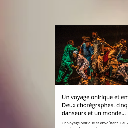
Un voyage onirique et en
Deux chorégraphes, cinq
danseurs et un monde
éblouissant de miroirs. T
Un voyage onirique et envoûtant. Deu