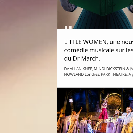
LITTLE WOMEN, une nouv
comédie musicale sur les 
du Dr March.
De ALLAN KNEE, MINDI DICKSTEIN & JASON
HOWLAND Londres, PARK THEATRE. A pa
ans. Du 11 novembre au 19 Décembre. L
Women...