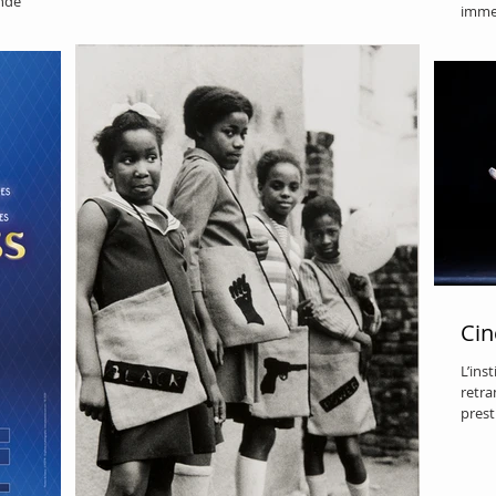
nde
immer
TheG
Immer
Cin
L’ins
retra
prest