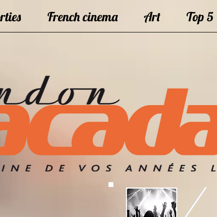
rties
French cinema
Art
Top 5