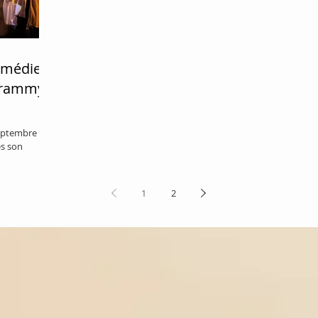
Council & Somerset House. 2. CONOR...
omédie
Grammy
septembre
s son
urnée à...
1
2