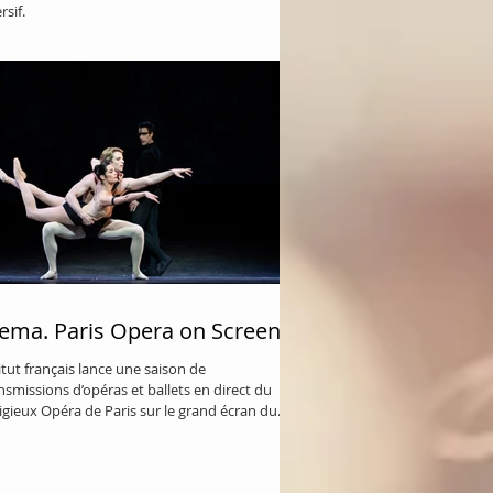
sif.
reatGatsbyProduction_cMarkSenior_11
sive Everywhere dirigé par les...
ema. Paris Opera on Screen
titut français lance une saison de
nsmissions d’opéras et ballets en direct du
igieux Opéra de Paris sur le grand écran du...