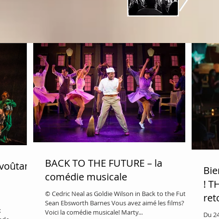
BACK TO THE FUTURE – la
voûtant.
Bie
comédie musicale
! T
© Cedric Neal as Goldie Wilson in Back to the Future,
ret
Sean Ebsworth Barnes Vous avez aimé les films?
entacle
x
Voici la comédie musicale! Marty...
Du 24