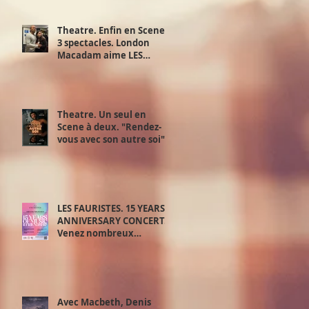
Theatre. Enfin en Scene !
3 spectacles. London
Macadam aime LES
JUSTES d’Albert Camus d'
Exchange Theatre. 28,29
et 30 juin.
Theatre. Un seul en
Scene à deux. "Rendez-
vous avec son autre soi".
Samedi 20 juin.
LES FAURISTES. 15 YEARS
ANNIVERSARY CONCERT.
Venez nombreux
découvrir le meilleur de
‘la playlist des Fauristes.
Avec Macbeth, Denis