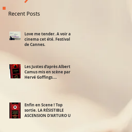
Recent Posts
Love me tender. A voir au
cinema cet été. Festival
de Cannes.
Les Justes d’après Albert
Camus mis en scène par
Hervé Goffings.
Interview!
Enfin en Scene ! Top
sortie. LA RÉSISTIBLE
ASCENSION D’ARTURO UI.
D’après Bertolt Brecht.
Mis en scène par David
Furlong. 2,3 et 4 juillet.