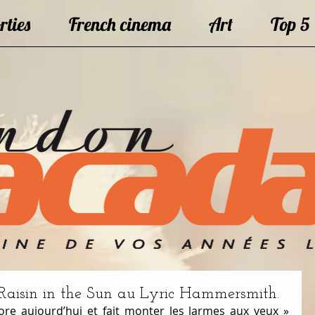
rties
French cinema
Art
Top 5
Raisin in the Sun au Lyric Hammersmith.
re aujourd’hui et fait monter les larmes aux yeux » 