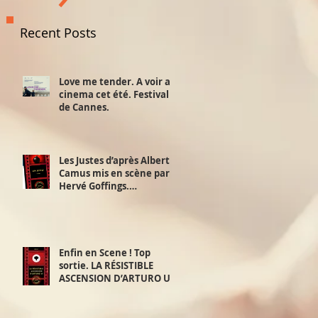
Recent Posts
Love me tender. A voir au
cinema cet été. Festival
de Cannes.
Les Justes d’après Albert
Camus mis en scène par
Hervé Goffings.
Interview!
Enfin en Scene ! Top
sortie. LA RÉSISTIBLE
ASCENSION D’ARTURO UI.
D’après Bertolt Brecht.
Mis en scène par David
Furlong. 2,3 et 4 juillet.