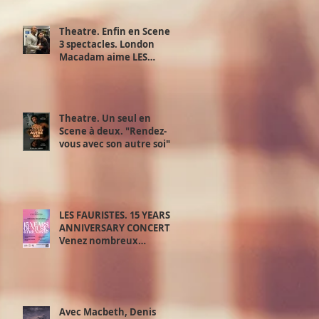
Theatre. Enfin en Scene !
3 spectacles. London
Macadam aime LES
JUSTES d’Albert Camus d'
Exchange Theatre. 28,29
et 30 juin.
Theatre. Un seul en
Scene à deux. "Rendez-
vous avec son autre soi".
Samedi 20 juin.
LES FAURISTES. 15 YEARS
ANNIVERSARY CONCERT.
Venez nombreux
découvrir le meilleur de
‘la playlist des Fauristes.
Avec Macbeth, Denis