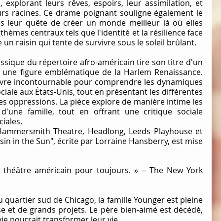
 explorant leurs rêves, espoirs, leur assimilation, et 
urs racines. Ce drame poignant souligne également le 
s leur quête de créer un monde meilleur là où elles 
thèmes centraux tels que l'identité et la résilience face 
un raisin qui tente de survivre sous le soleil brûlant.
assique du répertoire afro-américain tire son titre d'un 
poème de Langston Hughes, une figure emblématique de la Harlem Renaissance. 
vre incontournable pour comprendre les dynamiques 
ociale aux États-Unis, tout en présentant les différentes 
es oppressions. La pièce explore de manière intime les 
d'une famille, tout en offrant une critique sociale 
ciales.
Hammersmith Theatre, Headlong, Leeds Playhouse et 
in in the Sun", écrite par Lorraine Hansberry, est mise 
 théâtre américain pour toujours. » – The New York 
uartier sud de Chicago, la famille Younger est pleine 
sse et de grands projets. Le père bien-aimé est décédé, 
ie pourrait transformer leur vie.