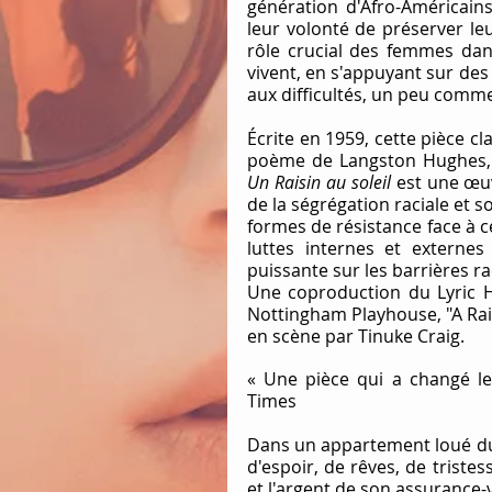
génération d'Afro-Américains,
leur volonté de préserver le
rôle crucial des femmes dan
vivent, en s'appuyant sur des 
aux difficultés, un peu comme 
Écrite en 1959, cette pièce cl
Un Raisin au soleil
 est une œu
de la ségrégation raciale et s
formes de résistance face à c
luttes internes et externes 
puissante sur les barrières ra
Une coproduction du Lyric 
Nottingham Playhouse, "A Rais
en scène par Tinuke Craig.
« Une pièce qui a changé le
Times
Dans un appartement loué du q
d'espoir, de rêves, de triste
et l'argent de son assurance-v