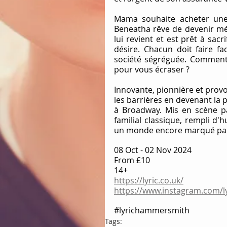
Mama souhaite acheter une m
Beneatha rêve de devenir méd
lui revient et est prêt à sacri
désire. Chacun doit faire fa
société ségréguée. Comment
pour vous écraser ?
Innovante, pionnière et provo
les barrières en devenant la 
à Broadway. Mis en scène pa
familial classique, rempli d'
un monde encore marqué par l
08 Oct - 02 Nov 2024
From £10
14+
https://lyric.co.uk/
https://www.instagram.com/
#lyrichammersmith
Tags: