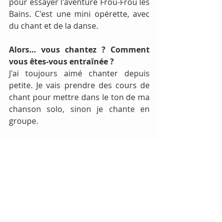
pour essayer l'aventure Frou-Frou les 
Bains. C'est une mini opérette, avec 
du chant et de la danse.
Alors… vous chantez ? Comment 
vous êtes-vous entraînée ?
J'ai toujours aimé chanter depuis 
petite. Je vais prendre des cours de 
chant pour mettre dans le ton de ma 
chanson solo, sinon je chante en 
groupe.
Vous dansez également ?
Oui, notre chorégraphe Caroline, est 
venue de Paris nous entraîner sur les 
différentes chorégraphies.
Un petit mot pour les lecteurs de 
London Macadam ?