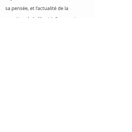
sa pensée, et l’actualité de la 
question de la liberté d’expression.
Extraits ici : https://www.albin-
michel.fr/ouvrages/le-proces-de-
spinoza-9782226457110
#romanrentree
#livresrentree
Tags:
frenchbest
People