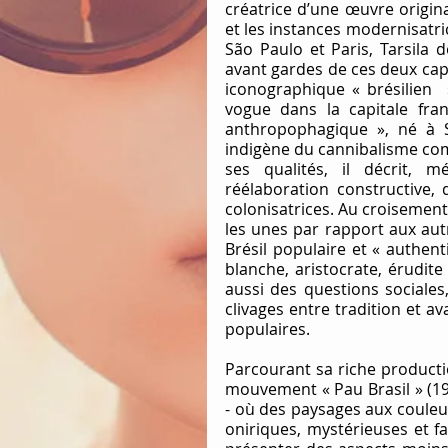
créatrice d’une œuvre origina
et les instances modernisatri
São Paulo et Paris, Tarsila
avant gardes de ces deux capit
iconographique « brésilien  
vogue dans la capitale fran
anthropophagique », né à Sa
indigène du cannibalisme comm
ses qualités, il décrit, 
réélaboration constructive, 
colonisatrices. Au croisement 
les unes par rapport aux aut
Brésil populaire et « authen
blanche, aristocrate, érudite
aussi des questions sociales,
clivages entre tradition et av
populaires.
Parcourant sa riche producti
mouvement « Pau Brasil » (192
- où des paysages aux couleur
oniriques, mystérieuses et fa