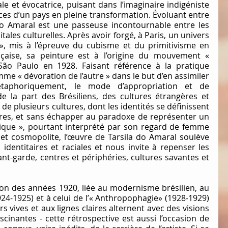
le et évocatrice, puisant dans l’imaginaire indigéniste 
ces d’un pays en pleine transformation. Évoluant entre 
 do Amaral est une passeuse incontournable entre les 
ales culturelles. Après avoir forgé, à Paris, un univers 
», mis à l’épreuve du cubisme et du primitivisme en 
çaise, sa peinture est à l’origine du mouvement « 
̃o Paulo en 1928. Faisant référence à la pratique 
e « dévoration de l’autre » dans le but d’en assimiler 
métaphoriquement, le mode d’appropriation et de 
de la part des Brésiliens, des cultures étrangères et 
de plusieurs cultures, dont les identités se définissent 
res, et sans échapper au paradoxe de représenter un 
tique », pourtant interprété par son regard de femme 
 et cosmopolite, l’œuvre de Tarsila do Amaral soulève 
 identitaires et raciales et nous invite à repenser les 
ant-garde, centres et périphéries, cultures savantes et 
on des années 1920, liée au modernisme brésilien, au 
4-1925) et à celui de l’« Anthropophagie» (1928-1929) 
s vives et aux lignes claires alternent avec des visions 
scinantes - cette rétrospective est aussi l’occasion de 