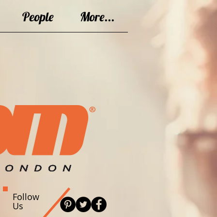
People
More...
Follow
Us