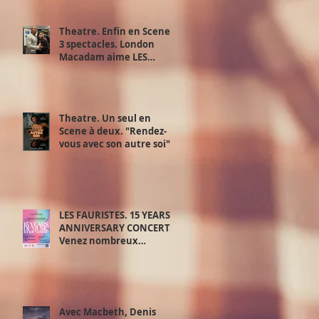
Theatre. Enfin en Scene !
3 spectacles. London
Macadam aime LES
JUSTES d’Albert Camus d'
Exchange Theatre. 28,29
et 30 juin.
Theatre. Un seul en
Scene à deux. "Rendez-
vous avec son autre soi".
Samedi 20 juin.
LES FAURISTES. 15 YEARS
ANNIVERSARY CONCERT.
Venez nombreux
découvrir le meilleur de
‘la playlist des Fauristes.
Avec Macbeth, Denis