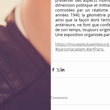
présenter des aspects moins co
dimension politique et milit
connotées par un réalisme à
années 1940, la géométrie pr
ainsi que la façon dont l’art
antérieure, ne font que conf
de son temps, toujours origin
Une exposition organisée par
https://museeduluxembourg.
#parismacadam
#artParis
Comments