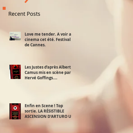
Recent Posts
Love me tender. A voir au
cinema cet été. Festival
de Cannes.
Les Justes d’après Albert
Camus mis en scène par
Hervé Goffings.
Interview!
Enfin en Scene ! Top
sortie. LA RÉSISTIBLE
ASCENSION D’ARTURO UI.
D’après Bertolt Brecht.
Mis en scène par David
Furlong. 2,3 et 4 juillet.