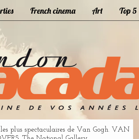
rties
French cinema
Art
Top 5
s les plus spectaculaires de Van Gogh. VAN
RS. The National Gallery.