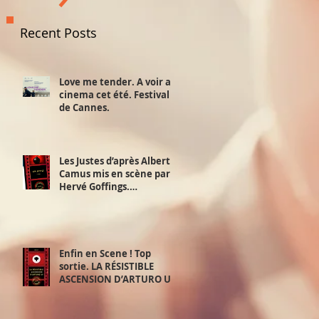
Recent Posts
Love me tender. A voir au
cinema cet été. Festival
de Cannes.
Les Justes d’après Albert
Camus mis en scène par
Hervé Goffings.
Interview!
Enfin en Scene ! Top
sortie. LA RÉSISTIBLE
ASCENSION D’ARTURO UI.
D’après Bertolt Brecht.
Mis en scène par David
Furlong. 2,3 et 4 juillet.