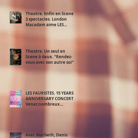
Theatre. Enfin en Scene !
3 spectacles. London
Macadam aime LES
JUSTES d’Albert Camus d'
Exchange Theatre. 28,29
et 30 juin.
Theatre. Un seul en
Scene à deux. "Rendez-
vous avec son autre soi".
Samedi 20 juin.
LES FAURISTES. 15 YEARS
ANNIVERSARY CONCERT.
Venez nombreux
découvrir le meilleur de
‘la playlist des Fauristes.
Avec Macbeth, Denis