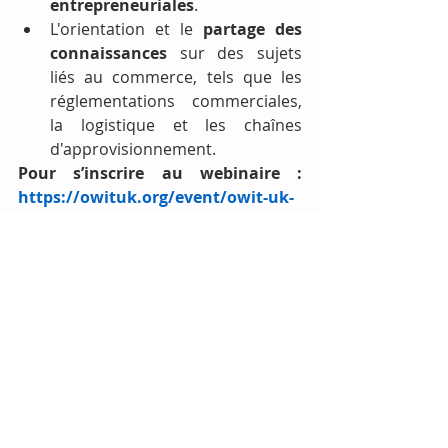
entrepreneuriales
.
L'orientation et le 
partage des 
connaissances
 sur des sujets 
liés au commerce, tels que les 
réglementations commerciales, 
la logistique et les chaînes 
d'approvisionnement.
Pour s’inscrire au webinaire
:
https://owituk.org/event/owit-uk-
launch-trade-and-gender-to-boost-
economic-participation-and-
economic-empowerment
On 
s’inscrit!
Facebook
 : 
https://www.facebook.com/OWIT-UK-
106659604858770
Instagram
 : 
https://www.instagram.com/owit.uk/