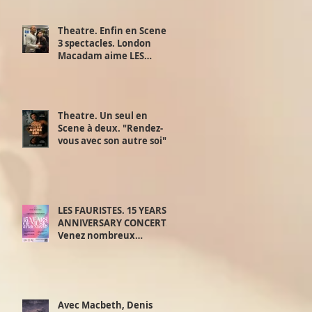
Theatre. Enfin en Scene !
3 spectacles. London
Macadam aime LES
JUSTES d’Albert Camus d'
Exchange Theatre. 28,29
et 30 juin.
Theatre. Un seul en
Scene à deux. "Rendez-
vous avec son autre soi".
Samedi 20 juin.
LES FAURISTES. 15 YEARS
ANNIVERSARY CONCERT.
Venez nombreux
découvrir le meilleur de
‘la playlist des Fauristes.
Avec Macbeth, Denis