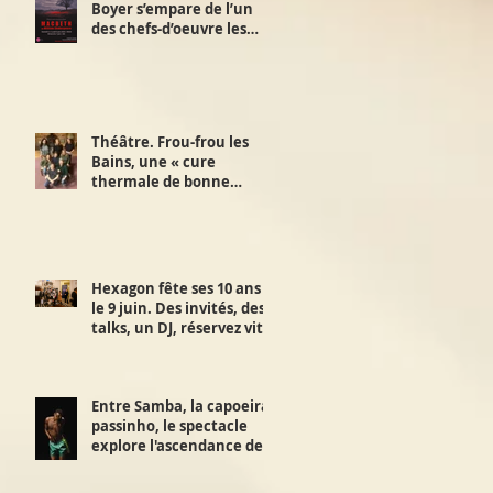
Boyer s’empare de l’un
des chefs-d’oeuvre les
plus sombres et
fascinants de
Shakespeare. On réserve
! Et aussi mise en scène
du Suicidé de Nicolaï
Théâtre. Frou-frou les
Erdman. L'interview !
Bains, une « cure
thermale de bonne
humeur ! » À réserver
d'urgence. Les 3, 4 et 5
juin.
Hexagon fête ses 10 ans
le 9 juin. Des invités, des
talks, un DJ, réservez vite
avec le tarif Early Bird
London Macadam !
L'interview.
Entre Samba, la capoeira,
passinho, le spectacle
explore l'ascendance de
la danse brésilienne.
Alice Ripoll et Hiltinho