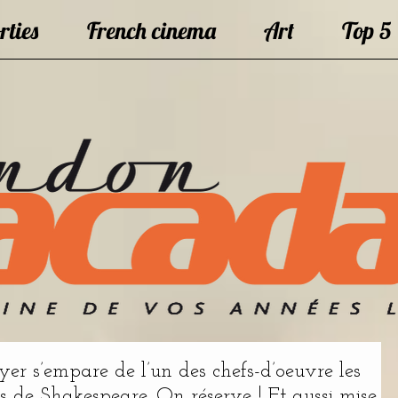
rties
French cinema
Art
Top 5
r s’empare de l’un des chefs-d’oeuvre les
s de Shakespeare. On réserve ! Et aussi mise