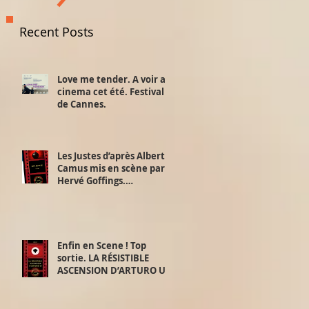
Recent Posts
Love me tender. A voir au
cinema cet été. Festival
de Cannes.
Les Justes d’après Albert
Camus mis en scène par
Hervé Goffings.
Interview!
Enfin en Scene ! Top
sortie. LA RÉSISTIBLE
ASCENSION D’ARTURO UI.
D’après Bertolt Brecht.
Mis en scène par David
Furlong. 2,3 et 4 juillet.