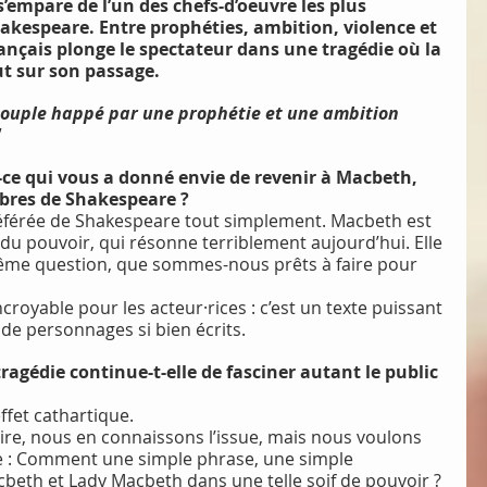
empare de l’un des chefs-d’oeuvre les plus 
akespeare. Entre prophéties, ambition, violence et 
rançais plonge le spectateur dans une tragédie où la 
t sur son passage.
 couple happé par une prophétie et une ambition 
"
-ce qui vous a donné envie de revenir à Macbeth, 
lèbres de Shakespeare ?
préférée de Shakespeare tout simplement. Macbeth est 
 du pouvoir, qui résonne terriblement aujourd’hui. Elle 
ême question, que sommes-nous prêts à faire pour 
ncroyable pour les acteur·rices : c’est un texte puissant 
 de personnages si bien écrits.
ragédie continue-t-elle de fasciner autant le public 
effet cathartique.
re, nous en connaissons l’issue, mais nous voulons 
 : Comment une simple phrase, une simple 
beth et Lady Macbeth dans une telle soif de pouvoir ?