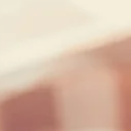
Fantástico PUFF : Un solo
transcendant 14 et 15
mai.