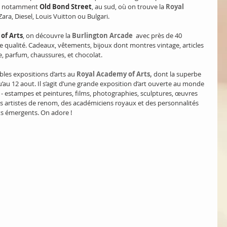
s, notamment 
Old Bond Street
, au sud, où on trouve la 
Royal 
Zara, Diesel, Louis Vuitton ou Bulgari.
of Arts
, on découvre la 
Burlington Arcade
  avec près de 40 
de qualité. Cadeaux, vêtements, bijoux dont montres vintage, articles 
e, parfum, chaussures, et chocolat.
ables expositions d’arts au 
Royal Academy of Arts,
 dont la superbe 
qu’au 12 aout. Il s’agit d’une grande exposition d’art ouverte au monde 
 - estampes et peintures, films, photographies, sculptures, œuvres 
des artistes de renom, des académiciens royaux et des personnalités 
ts émergents. On adore !