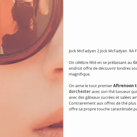
Jock McFadyen 2 Jock McFadyen  RA Fal
On célèbre l’été en se prélassant au 
G
endroit offre de découvrir londres sou
magnifique.
On aime le tout premier 
Aftrenoon 
dorchester
avec son thé luxueux qui
avec des gâteaux sucrées et salées ains
Contrairement aux offres de thé plus t
offre sa propre touche caractérisée pa