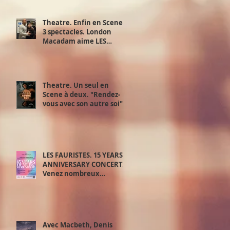
Theatre. Enfin en Scene !
3 spectacles. London
Macadam aime LES
JUSTES d’Albert Camus d'
Exchange Theatre. 28,29
et 30 juin.
Theatre. Un seul en
Scene à deux. "Rendez-
vous avec son autre soi".
Samedi 20 juin.
LES FAURISTES. 15 YEARS
ANNIVERSARY CONCERT.
Venez nombreux
découvrir le meilleur de
‘la playlist des Fauristes.
Avec Macbeth, Denis