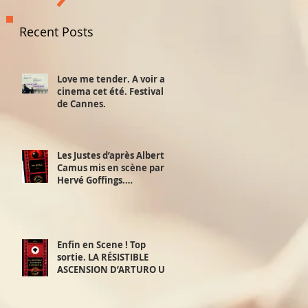
Recent Posts
Love me tender. A voir au
cinema cet été. Festival
de Cannes.
Les Justes d’après Albert
Camus mis en scène par
Hervé Goffings.
Interview!
Enfin en Scene ! Top
sortie. LA RÉSISTIBLE
ASCENSION D’ARTURO UI.
D’après Bertolt Brecht.
Mis en scène par David
Furlong. 2,3 et 4 juillet.