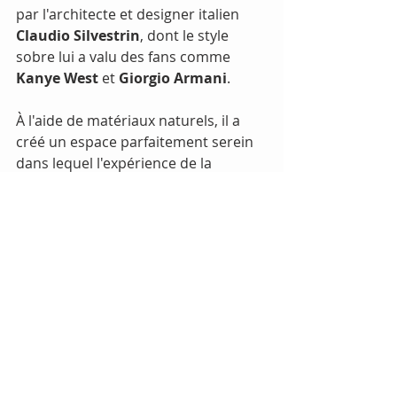
par l'architecte et designer italien 
Claudio Silvestrin
, dont le style 
sobre lui a valu des fans comme 
Kanye West
 et 
Giorgio Armani
.
À l'aide de matériaux naturels, il a 
créé un espace parfaitement serein 
dans lequel l'expérience de la 
restauration devient un voyage 
unique : la sensation d'être au 
sommet du monde, tout en restant 
clairement ancré dans l'architecture 
intérieure.
Niveau  32, The Shard,
 31 St. 
Thomas Street, London SE1 9RY
Site
Reservations:
Instagram: 
@oblixrestaurant 
| 
Facebook: 
@oblixrestaurant
 | 