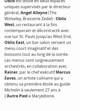
Oblix 
est divisé en deux espaces 
uniques supervisés par le directeur 
général, 
Angel Alleyne
 (The 
Wolseley, Brasserie Zedel) : 
Oblix 
West
, un restaurant à la fois 
contemporain et décontracté avec 
vue sur St. Pauls jusqu'au West End, 
Oblix East
, un bar-salon servant un 
menu court imaginatif et des 
boissons tout au long de la soirée. 
Les menus sont soigneusement 
orchestrés, en collaboration avec 
Rainer
, par le chef exécutif 
Marcus 
Eaves
, un artiste culinaire qui a 
obtenu sa première étoile au guide 
Michelin à seulement 27 ans à 
L
’Autre Pied
 à Marylebone.