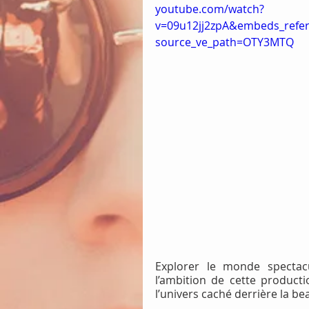
youtube.com/watch?
v=09u12jj2zpA&embeds_refe
source_ve_path=OTY3MTQ
Explorer le monde spectacul
l’ambition de cette producti
l’univers caché derrière la bea