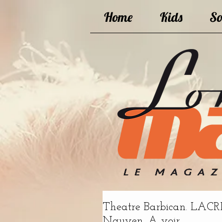
Home
Kids
So
Theatre Barbican. LACRI
Nguyen. A voir.