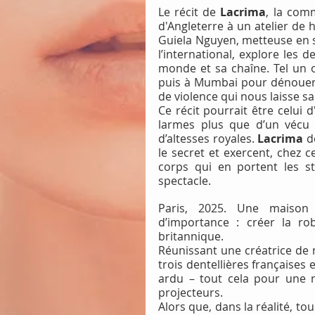
Le récit de 
Lacrima
, la com
d'Angleterre à un atelier de 
Guiela Nguyen, metteuse en sc
l’international, explore les 
monde et sa chaîne. Tel un o
puis à Mumbai pour dénouer le
de violence qui nous laisse sa
Ce récit pourrait être celui d
larmes plus que d’un vécu h
d’altesses royales. 
Lacrima
 d
le secret et exercent, chez c
corps qui en portent les st
spectacle. 
Paris, 2025. Une maison
d’importance : créer la ro
britannique.
Réunissant une créatrice de 
trois dentellières françaises
ardu – tout cela pour une 
projecteurs.
Alors que, dans la réalité, to