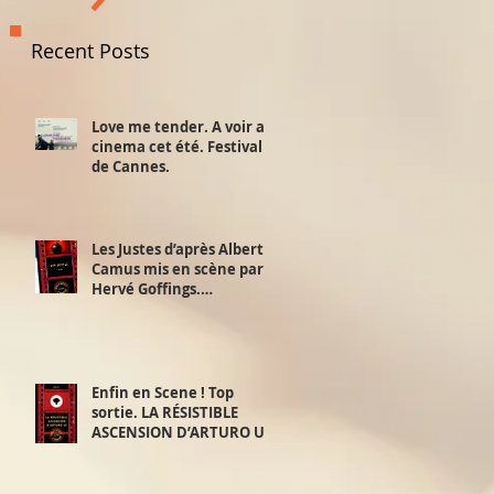
Recent Posts
Love me tender. A voir au
cinema cet été. Festival
de Cannes.
Les Justes d’après Albert
Camus mis en scène par
Hervé Goffings.
Interview!
Enfin en Scene ! Top
sortie. LA RÉSISTIBLE
ASCENSION D’ARTURO UI.
D’après Bertolt Brecht.
Mis en scène par David
Furlong. 2,3 et 4 juillet.