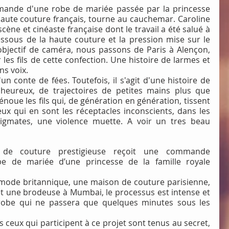
mande d'une robe de mariée passée par la princesse 
haute couture français, tourne au cauchemar. Caroline 
ène et cinéaste française dont le travail a été salué à 
dessous de la haute couture et la pression mise sur le 
bjectif de caméra, nous passons de Paris à Alençon, 
s fils de cette confection. Une histoire de larmes et 
ns voix.
'un conte de fées. Toutefois, il s'agit d'une histoire de 
eureux, de trajectoires de petites mains plus que 
énoue les fils qui, de génération en génération, tissent 
eux qui en sont les réceptacles inconscients, dans les 
igmates, une violence muette. A voir un tres beau 
 de couture prestigieuse reçoit une commande 
be de mariée d’une princesse de la famille royale 
mode britannique, une maison de couture parisienne, 
 et une brodeuse à Mumbai, le processus est intense et 
robe qui ne passera que quelques minutes sous les 
us ceux qui participent à ce projet sont tenus au secret, 