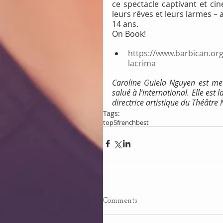
ce spectacle captivant et cin
leurs rêves et leurs larmes – 
14 ans.
On Book!
https://www.barbican.org
lacrima
Caroline Guiela Nguyen est mett
salué à l’international. Elle es
directrice artistique du Théâtre
Tags:
top5
frenchbest
Comments