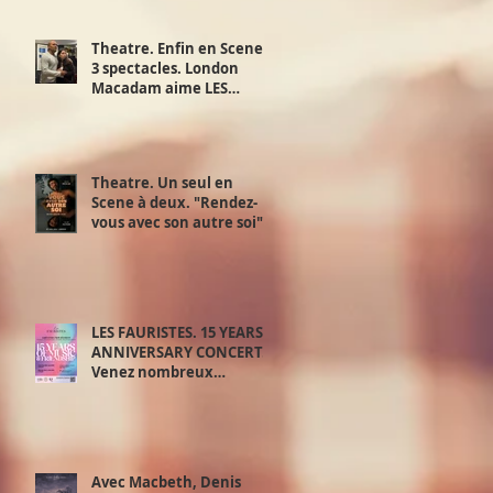
Theatre. Enfin en Scene !
3 spectacles. London
Macadam aime LES
JUSTES d’Albert Camus d'
Exchange Theatre. 28,29
et 30 juin.
Theatre. Un seul en
Scene à deux. "Rendez-
vous avec son autre soi".
Samedi 20 juin.
LES FAURISTES. 15 YEARS
ANNIVERSARY CONCERT.
Venez nombreux
découvrir le meilleur de
‘la playlist des Fauristes.
Avec Macbeth, Denis