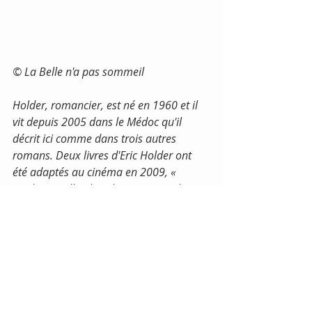
© La Belle n'a pas sommeil
Holder, romancier, est né en 1960 et il 
vit depuis 2005 dans le Médoc qu'il 
décrit ici comme dans trois autres 
romans. Deux livres d'Eric Holder ont 
été adaptés au cinéma en 2009, « 
Mademoiselle Chambon » (qui a obtenu 
le césar de la meilleure adaptation), et « 
L'Homme de Chevet ».
Éric Holder est passé maître dans l’art 
du roman bref, brillant et ciselé. Après 
La Baïne, Bella Ciao et La Saison des 
Bijoux, il installe pour la quatrième fois 
son chevalet et sa palette dans ce Sud-