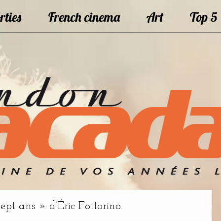
rties
French cinema
Art
Top 5
sept ans » d’Éric Fottorino.