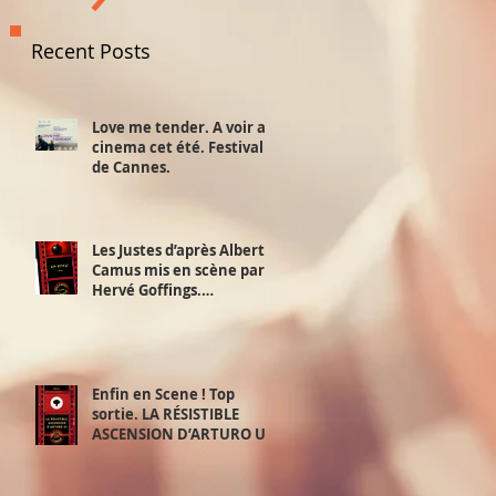
Recent Posts
Love me tender. A voir au
cinema cet été. Festival
de Cannes.
Les Justes d’après Albert
Camus mis en scène par
Hervé Goffings.
Interview!
Enfin en Scene ! Top
sortie. LA RÉSISTIBLE
ASCENSION D’ARTURO UI.
D’après Bertolt Brecht.
Mis en scène par David
Furlong. 2,3 et 4 juillet.