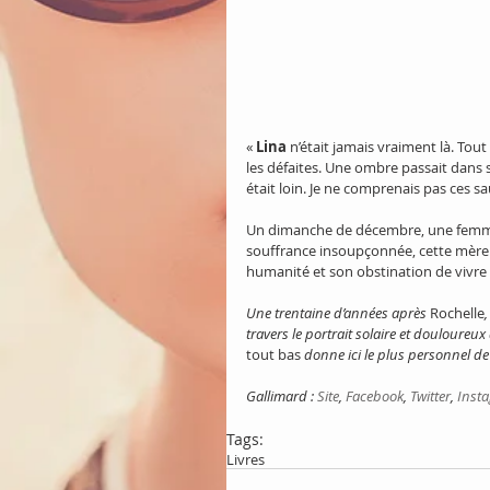
« 
Lina
 n’était jamais vraiment là. Tout
les défaites. Une ombre passait dans se
était loin. Je ne comprenais pas ces s
Un dimanche de décembre, une femme liv
souffrance insoupçonnée, cette mère n
humanité et son obstination de vivre l
Une trentaine d’années après 
Rochelle
,
travers le portrait solaire et douloureu
tout bas
 donne ici le plus personnel d
Gallimard : 
Site
, 
Facebook
,
 Twitter
, 
Inst
Tags:
Livres