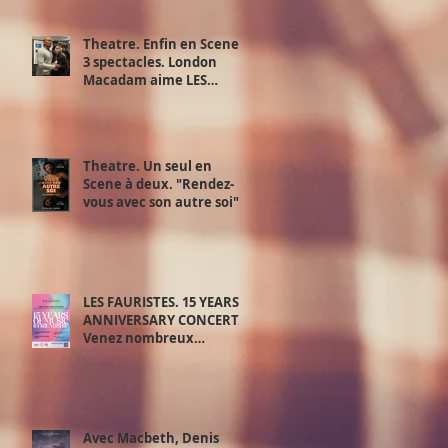
Theatre. Enfin en Scene !
3 spectacles. London
Macadam aime LES
JUSTES d’Albert Camus d'
Exchange Theatre. 28,29
et 30 juin.
Theatre. Un seul en
Scene à deux. "Rendez-
vous avec son autre soi".
Samedi 20 juin.
LES FAURISTES. 15 YEARS
ANNIVERSARY CONCERT.
Venez nombreux
découvrir le meilleur de
‘la playlist des Fauristes.
Avec Macbeth, Denis