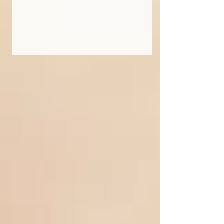
Interview sur le macadam londonien. « J’avais
survécu, il me faudrait vivre.” « En...