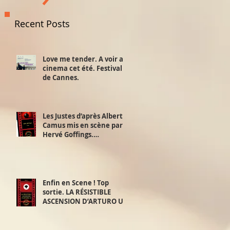
Recent Posts
Love me tender. A voir au
cinema cet été. Festival
de Cannes.
Les Justes d’après Albert
Camus mis en scène par
Hervé Goffings.
Interview!
Enfin en Scene ! Top
sortie. LA RÉSISTIBLE
ASCENSION D’ARTURO UI.
D’après Bertolt Brecht.
Mis en scène par David
Furlong. 2,3 et 4 juillet.