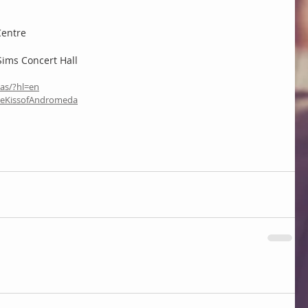
Centre
ims Concert Hall
as/?hl=en
theKissofAndromeda