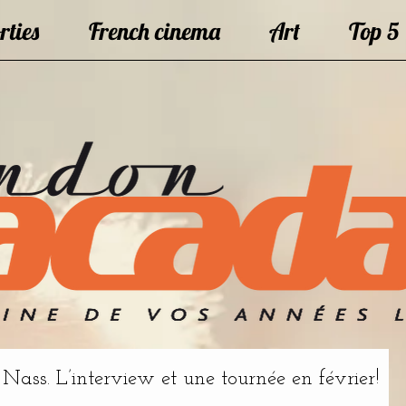
rties
French cinema
Art
Top 5
ss. L’interview et une tournée en février!