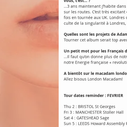
vous, c’est… ?
...3 ans maintenant j’habite dan
sur les routes. C’est très excitan
fois en tournée aux UK. Londres c’e
culte de la singularité à Londres, 
Quelles sont les projets de Ada
Tourner cet album serait top av
Un petit mot pour les Français 
...Il faut qu’on donne plus de no
notre Energie française « revolut
A bientôt sur le macadam londo
Allez bisous London Macadam!
Tour dates reminder : FEVRIER
Thu 2 : BRISTOL St Georges
Fri 3 : MANCHESTER Stoller Hall 
Sat 4 : GATESHEAD Sage 
Sun 5 : LEEDS Howard Assembly