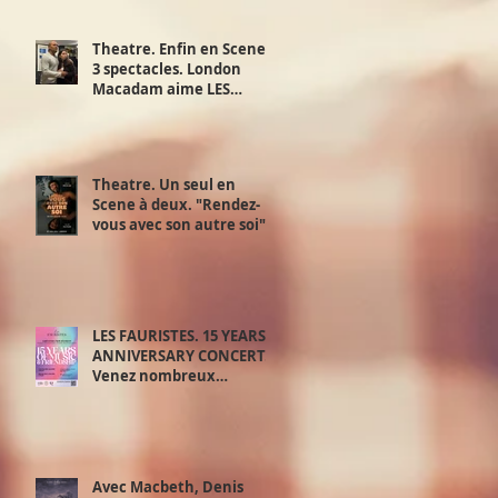
Theatre. Enfin en Scene !
3 spectacles. London
Macadam aime LES
JUSTES d’Albert Camus d'
Exchange Theatre. 28,29
et 30 juin.
Theatre. Un seul en
Scene à deux. "Rendez-
vous avec son autre soi".
Samedi 20 juin.
LES FAURISTES. 15 YEARS
ANNIVERSARY CONCERT.
Venez nombreux
découvrir le meilleur de
‘la playlist des Fauristes.
Avec Macbeth, Denis