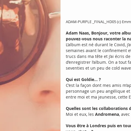
ADAM-PURPLE _FINAL_HD05 (c) Emma
Adam Naas, Bonjour, votre album
pouvez-vous nous raconter la na
L’album est né durant le Covid, j
semaines avant le confinement et 
trucs dans ma tête et j’ai écris d
d’enregistrer l’album. On a tout fa
seventies et un peu de cold wave
Qui est Goldie… ?
C’est la façon dont mes amis m’app
personnage un peu angélique et ma
entre moi et ma jeunesse, cette E
Quelles sont les collaborations 
Moi et eux, les 
Andromena
, avec
Vous être à Londres puis en tour