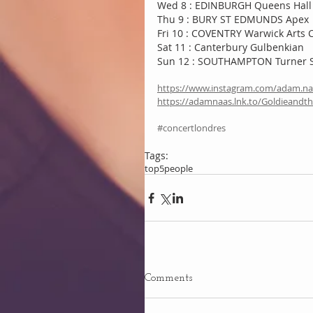
Wed 8 : EDINBURGH Queens Hall
Thu 9 : BURY ST EDMUNDS Apex
Fri 10 : COVENTRY Warwick Arts 
Sat 11 : Canterbury Gulbenkian 
Sun 12 : SOUTHAMPTON Turner S
https://www.instagram.com/adam.na
https://adamnaas.lnk.to/Goldieand
#concertlondres
Tags:
top5
people
Comments