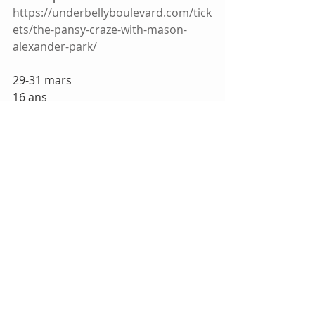
https://underbellyboulevard.com/tick
ets/the-pansy-craze-with-mason-
alexander-park/
29-31 mars
16 ans
https://www.instagram.com/underbel
lyboulevard/
Comments