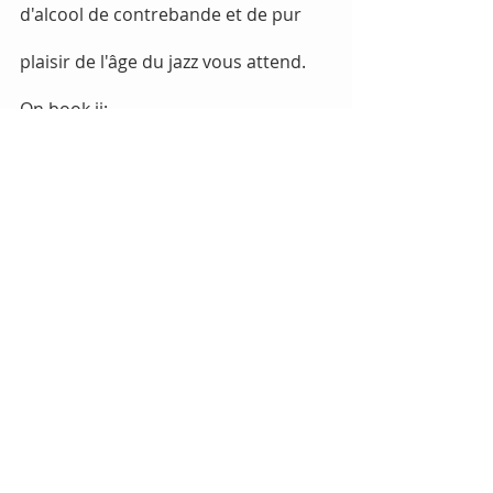
d'alcool de contrebande et de pur 
plaisir de l'âge du jazz vous attend. 
On book ii: 
VENUE SOCIAL @ldn_immersive
SHOW SOCIAL @immersivegatsby
www.immersivegatsby.com
#sortieslondres
#londresnuit
#francaislondres
#londonmacadam
Tags:
top5
sorties