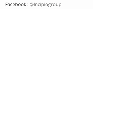
Facebook : 
@Incipiogroup
Instagram :
 @pergolalondon
Twitter : 
@Incipiogroup
Tags:
Miam
Comments
Write a comment...