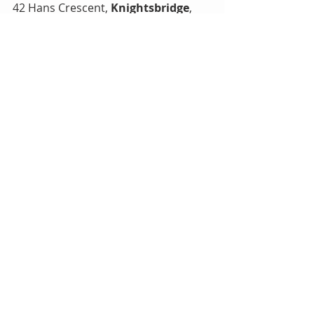
42 Hans Crescent, 
Knightsbridge
, 
SW1X 0LZ
25G Lowndes Street, 
Belgravia
, 
SW1X 9JF
Plus de renseignements
Instagram
Facebook
Twitter
Tags:
Miam
Mayfair
Kensington
Knightsbridge
Comments