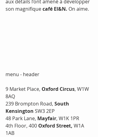
aux détails l’ont amené à développer 
son magnifique 
café El&N.
 On aime.
menu - header 
9 Market Place, 
Oxford Circus
, W1W 
8AQ
239 Brompton Road, 
South 
Kensington 
SW3 2EP
48 Park Lane, 
Mayfair
, W1K 1PR
4th Floor, 400 
Oxford Street,
 W1A 
1AB