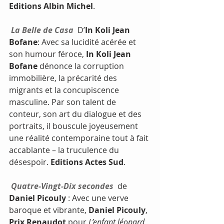
Editions Albin Michel
.
La Belle de Casa
  D’
In Koli Jean 
Bofane
: Avec sa lucidité acérée et 
son humour féroce, 
In Koli Jean 
Bofane
 dénonce la corruption 
immobilière, la précarité des 
migrants et la concupiscence 
masculine. Par son talent de 
conteur, son art du dialogue et des 
portraits, il bouscule joyeusement 
une réalité contemporaine tout à fait 
accablante – la truculence du 
désespoir. 
Editions Actes Sud
.  
Quatre-Vingt-Dix secondes
  de 
Daniel Picouly
 : Avec une verve 
baroque et vibrante, 
Daniel Picouly
, 
Prix Renaudot
 pour 
L’enfant léopard
, 