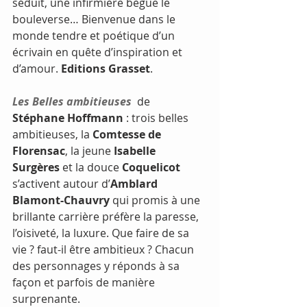
séduit, une infirmière bègue le 
bouleverse… Bienvenue dans le 
monde tendre et poétique d’un 
écrivain en quête d’inspiration et 
d’amour. 
Editions Grasset
.
Les Belles ambitieuses
  de 
Stéphane Hoffmann
 : trois belles 
ambitieuses, la 
Comtesse de 
Florensac
, la jeune 
Isabelle 
Surgères
 et la douce 
Coquelicot
s’activent autour d’
Amblard 
Blamont-Chauvry
 qui promis à une 
brillante carrière préfère la paresse, 
l’oisiveté, la luxure. Que faire de sa 
vie ? faut-il être ambitieux ? Chacun 
des personnages y réponds à sa 
façon et parfois de manière 
surprenante.