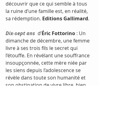
découvrir que ce qui semble à tous 
la ruine d’une famille est, en réalité, 
sa rédemption. 
Editions Gallimard
.
Dix-sept ans
  d’
Éric Fottorino
 : Un 
dimanche de décembre, une femme 
livre à ses trois fils le secret qui 
l’étouffe. En révélant une souffrance 
insoupçonnée, cette mère niée par 
les siens depuis l’adolescence se 
révèle dans toute son humanité et 
son obstination de vivre libre, bien 
qu’à jamais blessée. 
Editions Gallimard
.
Depuis la terre, regarder les 
naufrages
  de 
Jeanne Labrune
 : Un 
homme en colère. 
Elias
, se promène 
au bord de la mer. Il lui arrive un des 