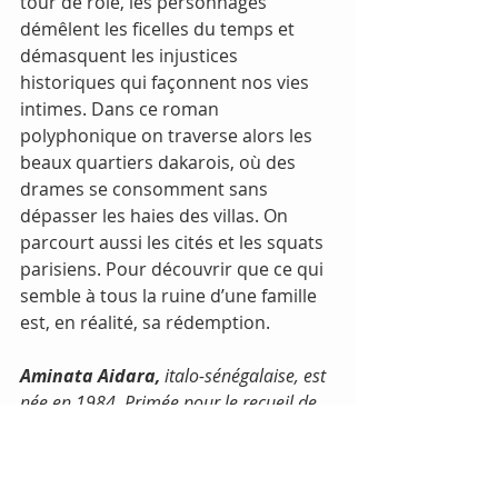
tour de rôle, les personnages 
démêlent les ficelles du temps et 
démasquent les injustices 
historiques qui façonnent nos vies 
intimes. Dans ce roman 
polyphonique on traverse alors les 
beaux quartiers dakarois, où des 
drames se consomment sans 
dépasser les haies des villas. On 
parcourt aussi les cités et les squats 
parisiens. Pour découvrir que ce qui 
semble à tous la ruine d’une famille 
est, en réalité, sa rédemption.
Aminata Aidara,
 italo-sénégalaise, est 
née en 1984. Primée pour le recueil de 
nouvelles « La ragazza dal cuore di 
carta » en 2014, elle publie des 
nouvelles en italien et en français 