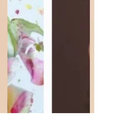
good things in the world, why the hell not?”...