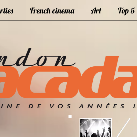
rties
French cinema
Art
Top 5